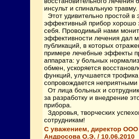
восстановительного лечения 
инсульт и спинальную травму.
Этот удивительно простой в э
эффективный прибор хорошо 
себя. Проводимый нами мони
эффективности лечения дал м
публикаций, в которых отраже
примере лечебные эффекты п
аппарата: у больных нормали
обмен, ускоряется восстанов
функций, улучшается трофика
сопровождается неприятными
От лица больных и сотрудник
за разработку и внедрение эт
прибора.
Здоровья, творческих успехо
сотрудникам!
С уважением, директор ООО
Андросова О.Э. / 10.06.2010