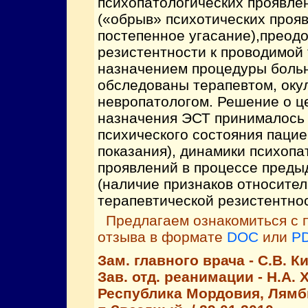
психопатологических проявлен
(«обрыв» психотических проя
постепенное угасание),преод
резистентности к проводимой
назначением процедуры боль
обследованы терапевтом, оку
невропатологом. Решение о ц
назначения ЭСТ принималось
психического состояния паци
показания), динамики психопа
проявлений в процессе преды
(наличие признаков относите
терапевтической резистентнос
Предлагаем ознакомиться с 
отзыва в формате
DOC
или
P
Зам. главного врача - С.В. 
Зав. отд. реанимации - Н.А. 
Республика Мордовия, Лямб