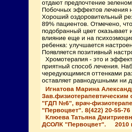
отдают предпочтение зеленому
Побочных эффектов лечения н
Хороший оздоровительный рез
89% пациентов. Отмечено, чт
подобранный цвет оказывает 
влияние еще и на психоэмоци
ребенка: улучшается настроен
Появляется позитивный настр
Хромотерапия - это и эффект
приятный способ лечения. На
чередующимися оттенками ра
оставляет равнодушными ни д
Игнатова Марина Александ
Зав.физиотерапевтическим 
"ГДП №6", врач-физиотерап
"Первоцвет". 8(422) 20-55-76
Клюева Татьяна Дмитриевна
ДСОЛК "Первоцвет". 2010 г