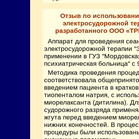
Отзыв по использовани
электросудорожной те
разработанного ООО «ТРИ
Аппарат для проведения сеа
электросудорожной терапии "
применении в ГУЗ "Мордовска
психиатрическая больница" с 
Методика проведения проце
соответствовала общепринято
введением пациента в кратко
тиопенталом натрия, с испол
миорелаксанта (дитилина). Дл
судорожного разряда примен
жгута перед введением миорел
нижних конечностей. В проце
процедуры были использован