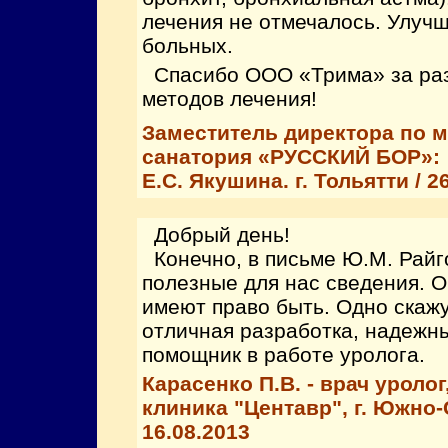
лечения не отмечалось. Улуч
больных.
Спасибо ООО «Трима» за раз
методов лечения!
Заместитель директора по 
санатория «РУССКИЙ БОР»:
Е.С. Якушина. г. Тольятти / 2
Добрый день!
Конечно, в письме Ю.М. Райг
полезные для нас сведения. О
имеют право быть. Одно скажу 
отличная разработка, надежн
помощник в работе уролога.
Карасенко П.В. - врач уроло
клиника "Центавр", г. Южно-
16.08.2013