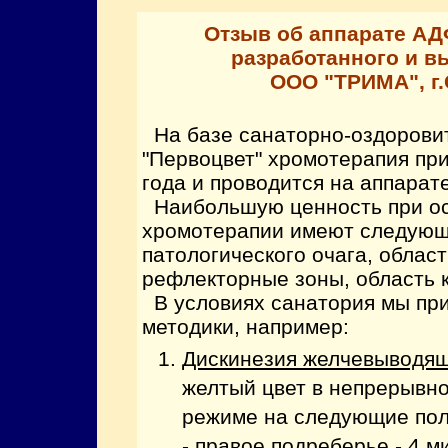
Отзыв об аппарате АДФ
разработанного и в
ООО "ТРИМА", г.
На базе санаторно-оздоровит
"Первоцвет" хромотерапия пр
года и проводится на аппарате
Наибольшую ценность при о
хромотерапии имеют следующ
патологического очага, област
рефлекторные зоны, область к
В условиях санатория мы пр
методики, например:
Дискинезия желчевыводящ
желтый цвет в непрерывн
режиме на следующие пол
- правое подреберье - 4 м