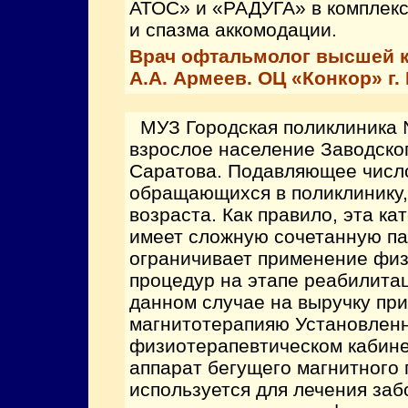
АТОС» и «РАДУГА» в комплек
и спазма аккомодации.
Врач офтальмолог высшей ка
А.А. Армеев. ОЦ «Конкор» г. 
МУЗ Городская поликлиника 
взрослое население Заводског
Саратова. Подавляющее число
обращающихся в поликлинику,
возраста. Как правило, эта ка
имеет сложную сочетанную па
ограничивает применение фи
процедур на этапе реабилита
данном случае на выручку пр
магнитотерапияю Установлен
физиотерапевтическом кабине
аппарат бегущего магнитного 
используется для лечения за