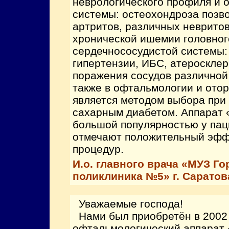
неврологического профиля и 
системы: остеохондроза позво
артритов, различных невритов
хронической ишемии головног
сердечнососудистой системы:
гипертензии, ИБС, атеросклер
поражения сосудов различной
также в офтальмологии и отор
является методом выбора при
сахарным диабетом. Аппарат 
большой популярностью у пац
отмечают положительный эфф
процедур.
И.о. главного врача «МУЗ Го
поликлиника №5» г. Саратова
Уважаемые господа!
Нами был приобретён в 2002
офтальмологический аппарат 