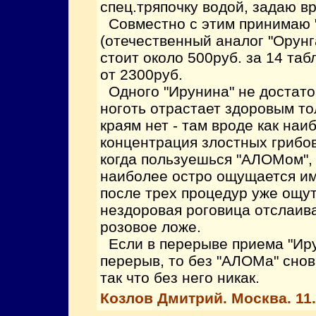
спец.тряпочку водой, задаю вр
Совместно с этим принимаю 
(отечественный аналог "Орунга
стоит около 500руб. за 14 табл
от 2300руб.
Одного "Ирунина" не достаточ
ноготь отрастает здоровым тол
краям нет - там вроде как на
концентрация злостных грибов
когда пользуешься "АЛОМом",
наиболее остро ощущается им
после трех процедур уже ощут
нездоровая роговица отслаива
розовое ложе.
Если в перерыве приема "Иру
перерыв, то без "АЛОМа" снов
так что без него никак.
Козлов Дмитрий. Москва. 11.0