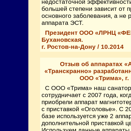
недостаточной эффективности
большей степени зависит от 
основного заболевания, а не 
аппарата ЭСТ.
Президент ООО «ЛРНЦ «ФЕН
Бухановская.
г. Ростов-на-Дону / 10.2014
Отзыв об аппаратах «
«Транскранно» разработан
ООО «Трима», г.
С ООО «Трима» наш санатор
сотрудничает с 2007 года, ко
приобрели аппарат магнитот
с приставкой «Оголовье». С 2
базе используется уже 2 апп
дополнительной приставкой ц
Используем данные аппараты 