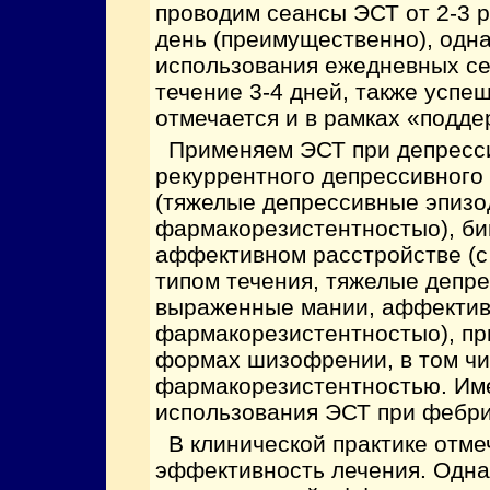
проводим сеансы ЭСТ от 2-3 р
день (преимущественно), одна
использования ежедневных се
течение 3-4 дней, также успе
отмечается и в рамках «подд
Применяем ЭСТ при депресси
рекуррентного депрессивного
(тяжелые депрессивные эпизо
фармакорезистентностыо), б
аффективном расстройстве (с
типом течения, тяжелые депр
выраженные мании, аффектив
фармакорезистентностыо), п
формах шизофрении, в том чи
фармакорезистентностью. Им
использования ЭСТ при фебр
В клинической практике отме
эффективность лечения. Одна