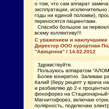
о том, что сам аппарат замеча
эксплуатации, исключительно 
годы ни единой поломки), пр
переносятся пациентами.
Спасибо большое за первокл
всему коллективу!!!
С уважением и наилучшими
Директор ООО курортная По
"Авиценна" / 14.02.2012
Здравствуйте.
Пользуюсь аппаратом "АЛОМ
Более конкретно. Заливаю ра
Калий (беру рецепт у врача н
и разбавляю до 2-х процентно
фонофорез на Стационарный
Магнитофорез, включаю отри
полярность, подключаю электр